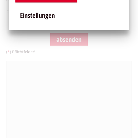
Einstellungen
Captcha erneuern
absenden
(
!
) Pflichtfelder!