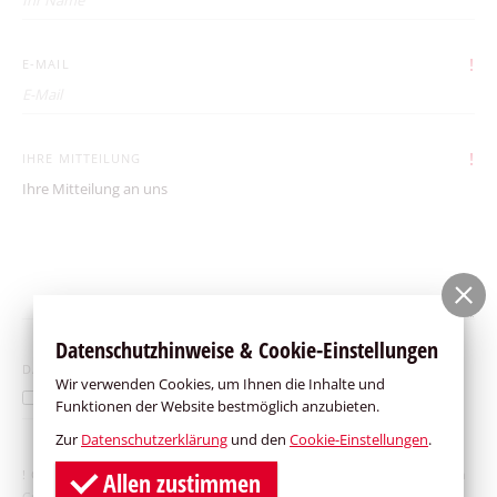
!
E-MAIL
!
IHRE MITTEILUNG
Datenschutzhinweise & Cookie-Einstellungen
DATENSCHUTZ
Wir verwenden Cookies, um Ihnen die Inhalte und
Ich habe die
Datenschutzerklärung
gelesen und akzeptiert.
Funktionen der Website bestmöglich anzubieten.
Zur
Datenschutzerklärung
und den
Cookie-Einstellungen
.
! CAPTCHA
Bitte geben Sie die 6 Zeichen, die Sie in der daneben stehenden
Allen zustimmen
Grafik sehen, in das Textfeld ein