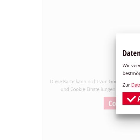
Daten
Wir ver
bestmög
Diese Karte kann nicht von Google Maps g
Zur
Dat
und Cookie-Einstellungen
funktiona
A
Cookie-Ei