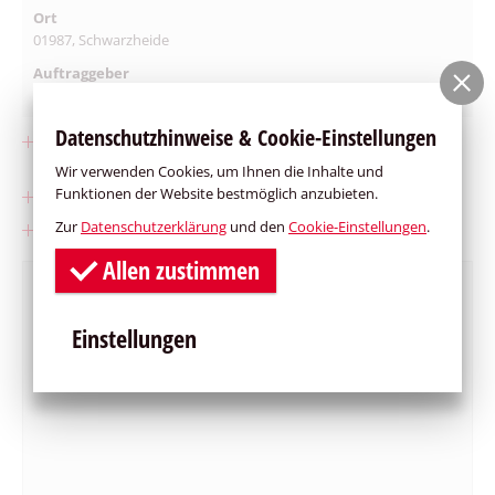
Ort
01987, Schwarzheide
Auftraggeber
STR Tank-Container-Reinigung GmbH
Datenschutzhinweise & Cookie-Einstellungen
5.700m² Flächebefestigung mit WHG Beton als
Containerstellfläche
Wir verwenden Cookies, um Ihnen die Inhalte und
Funktionen der Website bestmöglich anzubieten.
340 m Kranbalken Stahlbeton
Zur
Datenschutzerklärung
und den
Cookie-Einstellungen
.
Auffangwannen aus Stahlbeton je 300m² als Gefahrstofflager
Allen zustimmen
Einstellungen